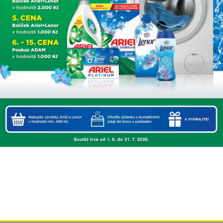
Kliknutím přijměte marketingové soubory cookies (
podmínky
map Google
) a povolíte tento obsah.
Načíst mapu
Neptat se znovu