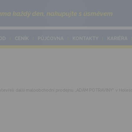
ma každý den, nakupujte s úsměvem
OD
CENÍK
PŮJČOVNA
KONTAKTY
KARIÉRA
s otevřeli další maloobchodní prodejnu „ADAM POTRAVINY“ v Holeš