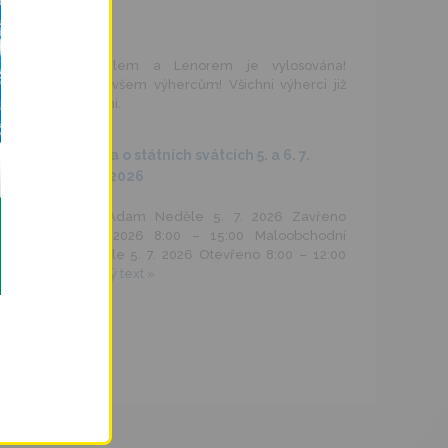
– 05.08.2026
Soutěž s Arielem a Lenorem je vylosována!
Blahopřejeme všem výhercům! Všichni výherci již
byli kontaktováni.
Otevírací doba o státních svátcích 5. a 6. 7.
2026
– 29.06.2026
Velkoobchod Adam Neděle 5. 7. 2026 Zavřeno
Pondělí 6. 7. 2026 8:00 – 15:00 Maloobchodní
prodejny Neděle 5. 7. 2026 Otevřeno 8:00 – 12:00
Šternberk …
celý text »