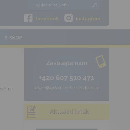
facebook
instagram
E-SHOP
Zavolejte nám
+420 607 510 471
adam@adam-velkoobchod.cz
ově, na
Aktuální leták