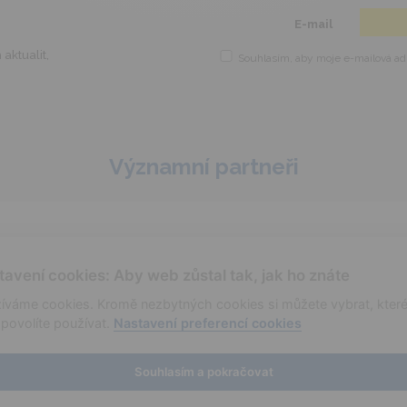
This popup will close in:
5
E-mail
aktualit,
Souhlasím, aby moje e-mailová adr
Významní partneři
tavení cookies: Aby web zůstal tak, jak ho znáte
íváme cookies. Kromě nezbytných cookies si můžete vybrat, kter
povolíte používat.
Nastavení preferencí cookies
aktuality
cookies
Souhlasím a pokračovat
|
administrace