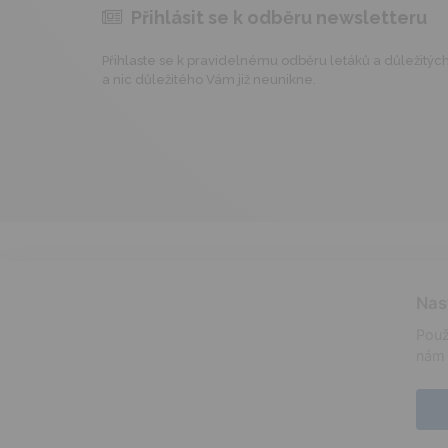
Přihlásit se k odběru newsletteru
Přihlaste se k pravidelnému odběru letáků a důležitých 
a nic důležitého Vám již neunikne.
Nas
Použ
nám 
informace o prodeji lihovin
certifikáty
alergeny
© 2026 -
ADAM VELKOOBCHOD, s.r.o.
|
mapa webu