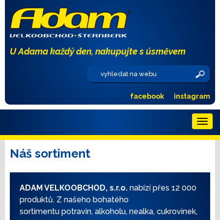
U Adama každý den, nakupujte s úsměvem
facebook
instagram
Menu
Náš sortiment
ADAM VELKOOBCHOD, s.r.o.
nabízí přes 12 000
produktů. Z našeho bohatého
sortimentu potravin, alkoholu, nealka, cukrovinek,