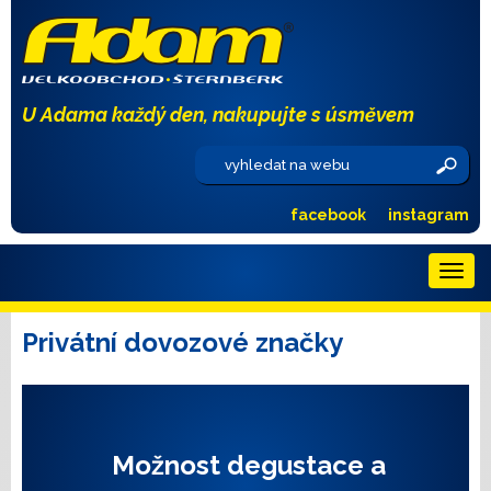
U Adama každý den, nakupujte s úsměvem
facebook
instagram
Menu
Privátní dovozové značky
Možnost degustace a