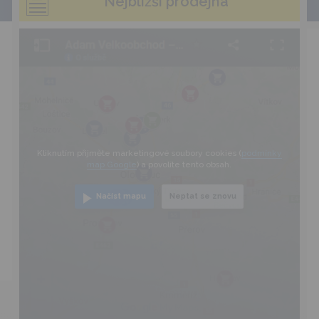
Nejbližší prodejna
Kliknutím přijměte marketingové soubory cookies (
podmínky
map Google
) a povolíte tento obsah.
Načíst mapu
Neptat se znovu