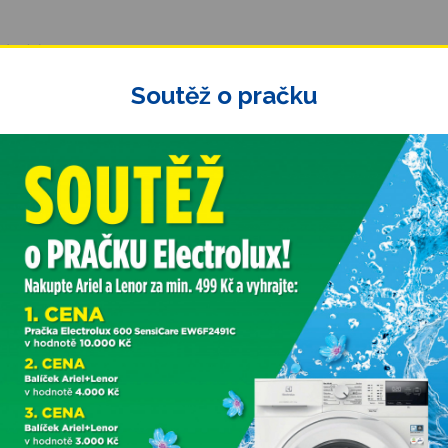
ní
zde)
Soutěž o pračku
ní
zde
)