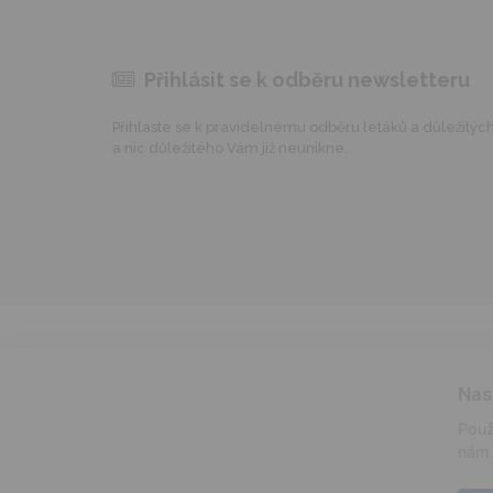
Přihlásit se k odběru newsletteru
Přihlaste se k pravidelnému odběru letáků a důležitých 
a nic důležitého Vám již neunikne.
Nas
Použ
nám 
informace o prodeji lihovin
certifikáty
alergeny