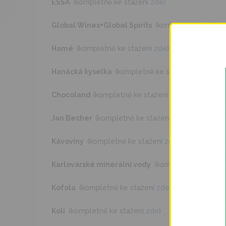
ESSA
(kompletně ke stažení
zde)
Global Wines+Global Spirits
(kompletně ke staže
Hamé
(kompletně ke stažení
zde
)
Hanácká kyselka
(kompletně ke stažení
zde
)
Chocoland
(kompletně ke stažení
zde
)
Jan Becher
(kompletně ke stažení
zde
)
Kávoviny
(kompletně ke stažení
zde
)
Karlovarské minerální vody
(kompletně ke staže
Kofola
(kompletně ke stažení
zde
)
Koli
(kompletně ke stažení
zde
)