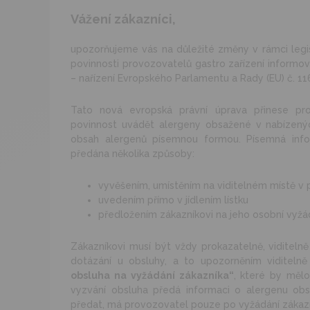
Vážení zákazníci,
upozorňujeme vás na důležité změny v rámci legisl
povinnosti provozovatelů gastro zařízení informov
– nařízení Evropského Parlamentu a Rady (EU) č. 11
Tato nová evropská právní úprava přinese pro
povinnost uvádět alergeny obsažené v nabízen
obsah alergenů písemnou formou. Písemná inf
předána několika způsoby:
vyvěšením, umístěním na viditelném místě v
uvedením přímo v jídlením lístku
předložením zákazníkovi na jeho osobní vyžá
Zákazníkovi musí být vždy prokazatelně, viditel
dotázání u obsluhy, a to upozorněním viditeln
obsluha na vyžádání zákazníka“
, které by mělo
vyzvání obsluha předá informaci o alergenu ob
předat, má provozovatel pouze po vyžádání zákaz