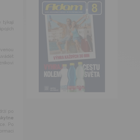
 týkají
ápojích
ovenou
uvádět
níkovi
drží po
skytne
ace. Po
ormaci