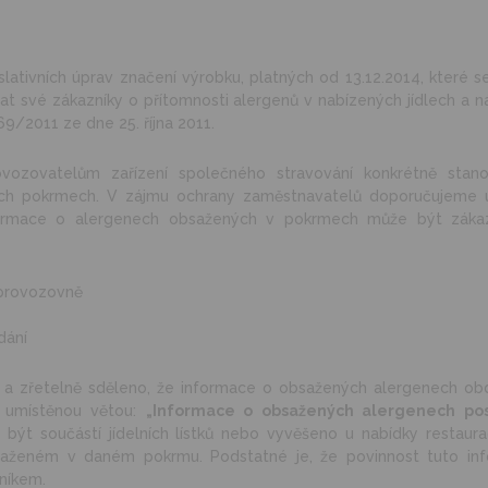
ativních úprav značení výrobku, platných od 13.12.2014, které se
at své zákazníky o přítomnosti alergenů v nabízených jídlech a n
69/2011 ze dne 25. října 2011.
vozovatelům zařízení společného stravování konkrétně stan
ých pokrmech. V zájmu ochrany zaměstnavatelů doporučujeme 
ormace o alergenech obsažených v pokrmech může být zákaz
 provozovně
dání
ně a zřetelně sděleno, že informace o obsažených alergenech ob
ě umístěnou větou:
„Informace o obsažených alergenech po
 být součástí jídelních lístků nebo vyvěšeno u nabídky restaur
saženém v daném pokrmu. Podstatné je, že povinnost tuto inf
níkem.