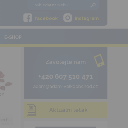
facebook
instagram
E-SHOP
Zavolejte nám
+420 607 510 471
adam@adam-velkoobchod.cz
Aktuální leták