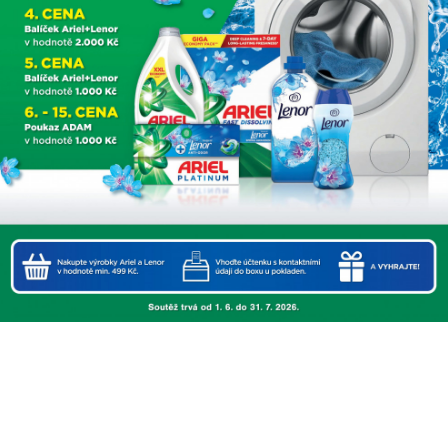
ní
zde
)
de
)
)
de
)