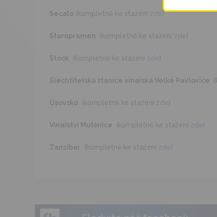
Secalo
(kompletně ke stažení
zde
)
Staropramen
(kompletně ke stažení
zde
)
Stock
(kompletně ke stažení
zde
)
Šlechtitelská stanice vinařská Velké Pavlovice
(k
Úsovsko
(kompletně ke stažení
zde
)
Vinařství Mutěnice
(kompletně ke stažení
zde
)
Zanzibar
(kompletně ke stažení
zde
)