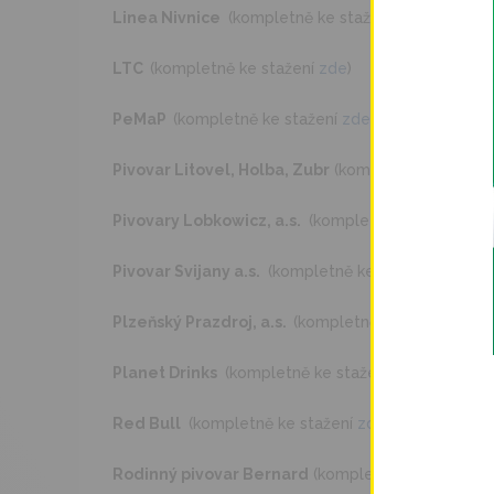
Linea Nivnice
(kompletně ke stažení
zde
)
LTC
(kompletně ke stažení
zde
)
PeMaP
(kompletně ke stažení
zde
)
Pivovar Litovel, Holba, Zubr
(kompletně ke staže
Pivovary Lobkowicz, a.s.
(kompletně ke stažení
z
Pivovar Svijany a.s.
(kompletně ke stažení
zde
)
Plzeňský Prazdroj, a.s.
(kompletně ke stažení
zde
Planet Drinks
(kompletně ke stažení
zde
)
Red Bull
(kompletně ke stažení
zde
)
Rodinný pivovar Bernard
(kompletně ke stažení
z