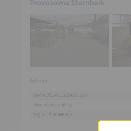
Provozovna Šternberk
Adresa
ADAM VELKOOBCHOD, s.r.o.
Masarykova 438/15
785 01 ŠTERNBERK