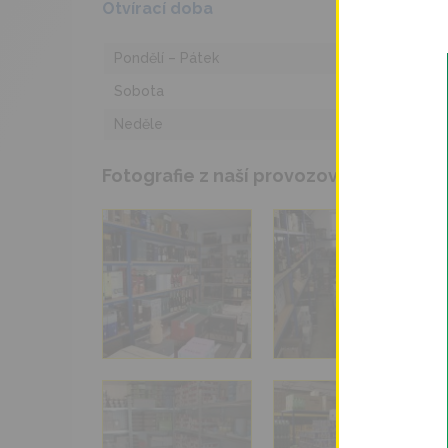
Otvírací doba
Pondělí – Pátek
Sobota
Neděle
Fotografie z naší provozovny