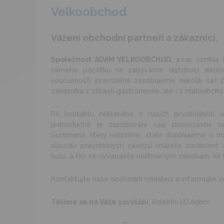
Velkoobchod
Vážení obchodní partneři a zákazníci,
Společnost ADAM VELKOOBCHOD, s.r.o.
vznikla 
samého počátku se zabýváme distribucí alkoho
současnosti pravidelně zásobujeme několik set
zákazníka z oblasti gastronomie, ale i z maloobchod
Při kontaktu některého z našich prvotřídních o
jednoduché je zásobování vaší provozovny naší 
Sortiment, který nabízíme, stále doplňujeme o n
důvodu pravidelných závozů můžete sortiment u
kusu, a tím se vyvarujete nadměrným zásobám, ke k
Kontaktujte naše obchodní oddělení a informujte se
Těšíme se na Vaše zavolání.
Kolektiv VO Adam.