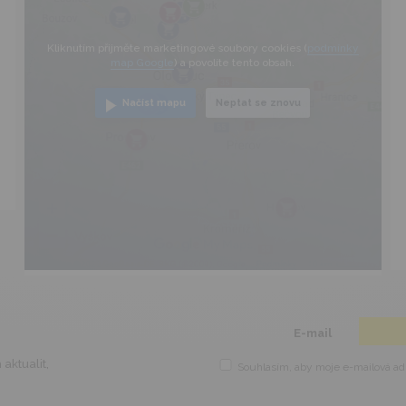
Kliknutím přijměte marketingové soubory cookies (
podmínky
map Google
) a povolíte tento obsah.
Načíst mapu
Neptat se znovu
E-mail
aktualit,
Souhlasím, aby moje e-mailová adr