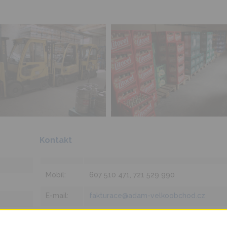
Kontakt
Mobil:
607 510 471, 721 529 990
E-mail:
fakturace@adam-velkoobchod.cz