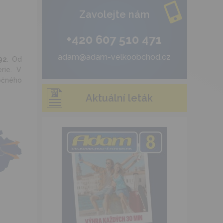
Zavolejte nám
+420 607 510 471
adam@adam-velkoobchod.cz
92
. Od
rie. V
očného
Aktuální leták