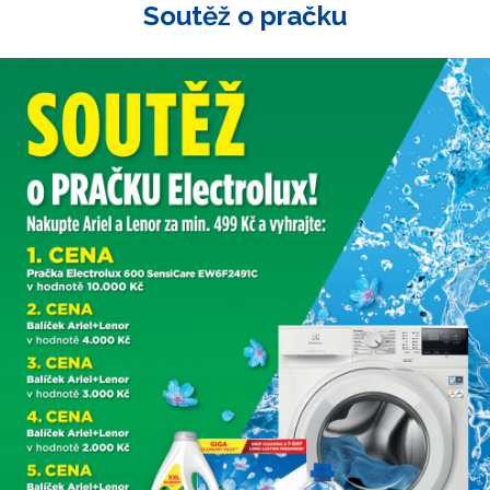
Soutěž o pračku
8:00 – 11:30
12:00 – 17:00
od 9:00
do 13:00
zavřeno