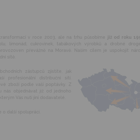
transformací v roce 2003, ale na trhu působíme
již od roku 19
lu, limonád, cukrovinek, tabákových výrobků a drobné droge
 provozoven převážně na Moravě. Naším cílem je uspokojit nár
ní sítě.
bchodních zástupců zjistíte, jak
profesionální distribuční sítí.
ové zboží podle vaší poptávky. Z
 nás objednávat již od jednoho
terým Vás nutí jiní dodavatelé.
 o další spolupráci.