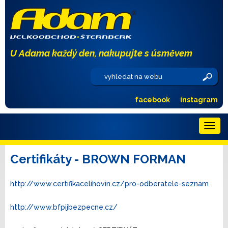
U Adama každý den, nakupujte s úsměvem
facebook
instagram
Menu
Certifikáty - BROWN FORMAN
http://www.certifikacelihovin.cz/pro-odberatele-seznam
http://www.bfpijbezpecne.cz/