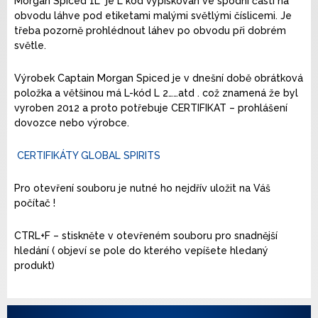
Morgan Spiced 1L je L kód vypískován ve spodní části na
obvodu láhve pod etiketami malými světlými číslicemi. Je
třeba pozorně prohlédnout láhev po obvodu při dobrém
světle.
Výrobek Captain Morgan Spiced je v dnešní době obrátková
položka a většinou má L-kód L 2……atd . což znamená že byl
vyroben 2012 a proto potřebuje CERTIFIKAT – prohlášení
dovozce nebo výrobce.
CERTIFIKÁTY GLOBAL SPIRITS
Pro otevření souboru je nutné ho nejdřív uložit na Váš
počítač !
CTRL+F – stiskněte v otevřeném souboru pro snadnější
hledání ( objeví se pole do kterého vepíšete hledaný
produkt)