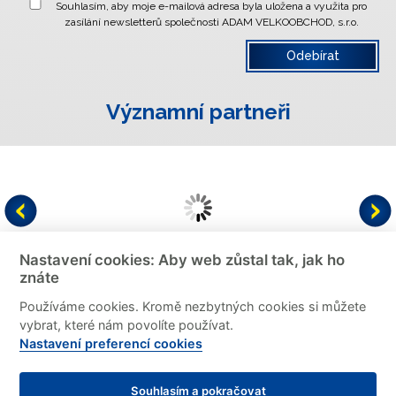
Souhlasím, aby moje e-mailová adresa byla uložena a využita pro
zasílání newsletterů společnosti ADAM VELKOOBCHOD, s.r.o.
Významní partneři
Nastavení cookies: Aby web zůstal tak, jak ho
znáte
informace o prodeji lihovin
certifikáty
alergeny
Používáme cookies. Kromě nezbytných cookies si můžete
aktuality
cookies
vybrat, které nám povolíte používat.
© 2026 -
ADAM VELKOOBCHOD, s.r.o.
|
mapa webu
|
Nastavení preferencí cookies
administrace
Souhlasím a pokračovat