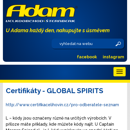
U Adama každý den, nakupujte s úsměvem
facebook
instagram
Menu
Certifikáty - GLOBAL SPIRITS
http://www.certifikacelihovin.cz/pro-odberatele-seznam
L – kódy jsou označeny různě na určitých výrobcích. V
příloze máte příklady, kde můžete kódy najít. U Captain