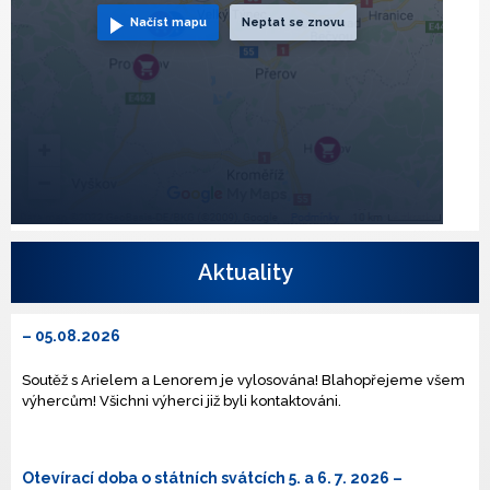
Načíst mapu
Neptat se znovu
Aktuality
– 05.08.2026
Soutěž s Arielem a Lenorem je vylosována! Blahopřejeme všem
výhercům! Všichni výherci již byli kontaktováni.
Otevírací doba o státních svátcích 5. a 6. 7. 2026
–