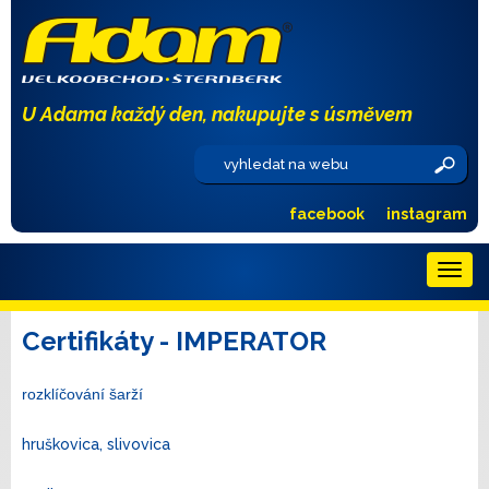
U Adama každý den, nakupujte s úsměvem
facebook
instagram
Menu
Certifikáty - IMPERATOR
rozklíčování šarží
hruškovica, slivovica