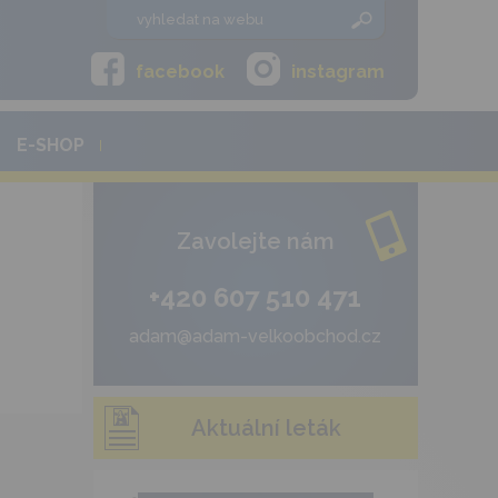
facebook
instagram
E-SHOP
Zavolejte nám
+420 607 510 471
adam@adam-velkoobchod.cz
Aktuální leták