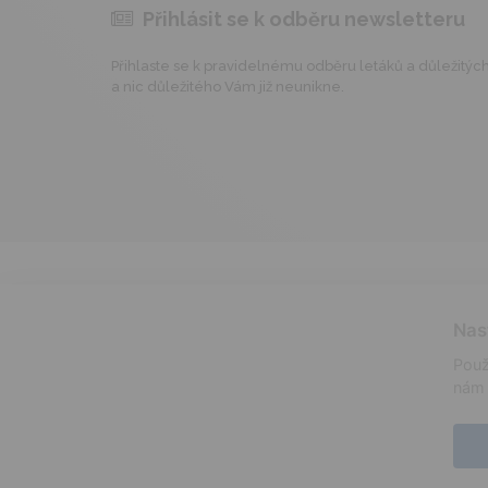
Přihlásit se k odběru newsletteru
Přihlaste se k pravidelnému odběru letáků a důležitých 
a nic důležitého Vám již neunikne.
Nas
Použ
nám 
informace o prodeji lihovin
certifikáty
alergeny
© 2026 -
ADAM VELKOOBCHOD, s.r.o.
|
mapa webu