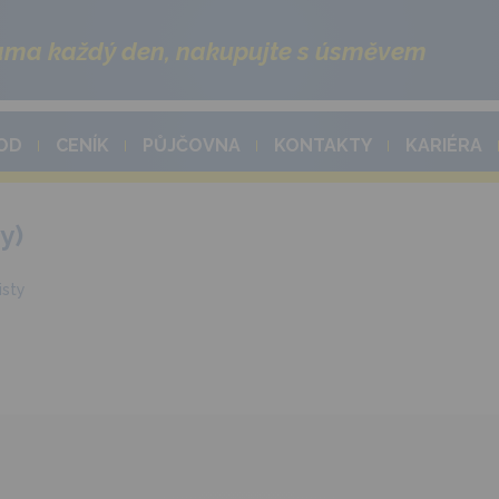
ma každý den, nakupujte s úsměvem
OD
CENÍK
PŮJČOVNA
KONTAKTY
KARIÉRA
y)
isty