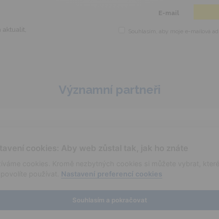
This popup will close in:
5
E-mail
aktualit,
Souhlasím, aby moje e-mailová adr
Významní partneři
tavení cookies: Aby web zůstal tak, jak ho znáte
íváme cookies. Kromě nezbytných cookies si můžete vybrat, kter
povolíte používat.
Nastavení preferencí cookies
aktuality
cookies
Souhlasím a pokračovat
|
administrace