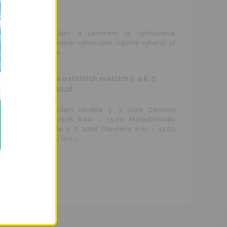
– 05.08.2026
Soutěž s Arielem a Lenorem je vylosována!
Blahopřejeme všem výhercům! Všichni výherci již
byli kontaktováni.
Otevírací doba o státních svátcích 5. a 6. 7.
2026
– 29.06.2026
Velkoobchod Adam Neděle 5. 7. 2026 Zavřeno
Pondělí 6. 7. 2026 8:00 – 15:00 Maloobchodní
prodejny Neděle 5. 7. 2026 Otevřeno 8:00 – 12:00
Šternberk …
celý text »