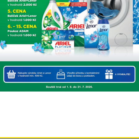
Kliknutím přijměte marketingové soubory cookies (
podmínky
map Google
) a povolíte tento obsah.
Načíst mapu
Neptat se znovu