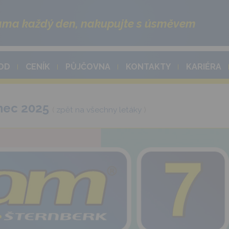
ma každý den, nakupujte s úsměvem
OD
CENÍK
PŮJČOVNA
KONTAKTY
KARIÉRA
enec 2025
(
zpět na všechny letáky
)