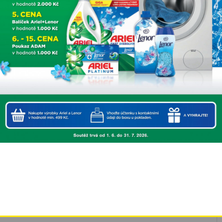
This popup will close in:
1