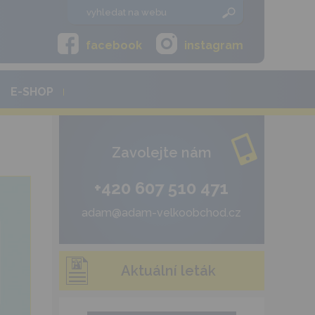
facebook
instagram
E-SHOP
Zavolejte nám
+420 607 510 471
adam@adam-velkoobchod.cz
Aktuální leták