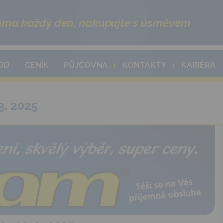
ma každý den, nakupujte s úsměvem
OD
CENÍK
PŮJČOVNA
KONTAKTY
KARIÉRA
3. 2025