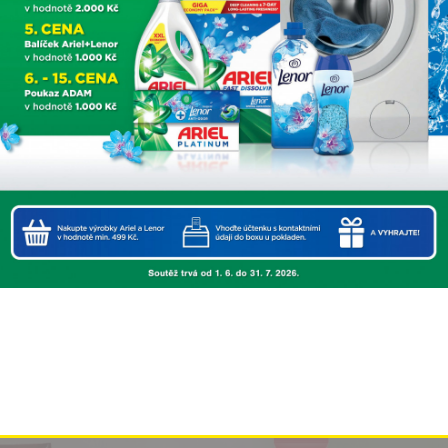
This popup will close in:
4