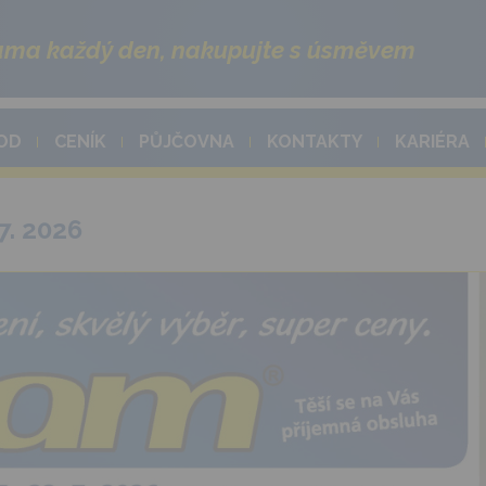
ma každý den, nakupujte s úsměvem
OD
CENÍK
PŮJČOVNA
KONTAKTY
KARIÉRA
7. 2026