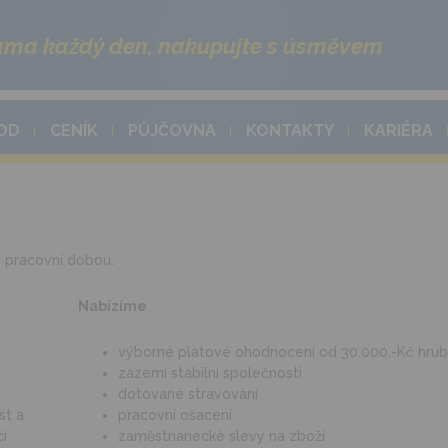
ma každý den, nakupujte s úsměvem
OD
CENÍK
PŮJČOVNA
KONTAKTY
KARIÉRA
 pracovní dobou.
Nabízíme
výborné platové ohodnocení od 30.000,-Kč hru
zázemí stabilní společnosti
dotované stravování
st a
pracovní ošacení
ci
zaměstnanecké slevy na zboží