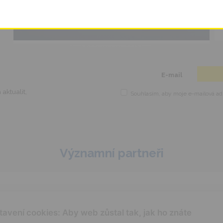
This popup will close in:
5
E-mail
aktualit,
Souhlasím, aby moje e-mailová adr
Významní partneři
tavení cookies: Aby web zůstal tak, jak ho znáte