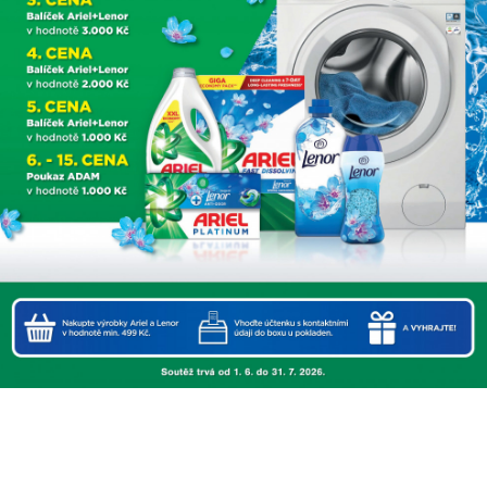
Nejbližší prodejna
Kliknutím přijměte marketingové soubory cookies (
podmínky
map Google
) a povolíte tento obsah.
Načíst mapu
Neptat se znovu