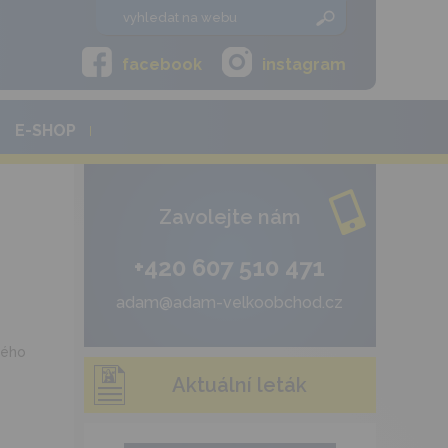
facebook
instagram
E-SHOP
Zavolejte nám
+420 607 510 471
adam@adam-velkoobchod.cz
bého
Aktuální leták