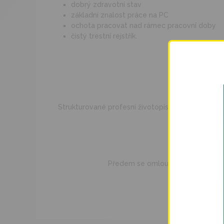
dobrý zdravotní stav
základní znalost práce na PC
ochota pracovat nad rámec pracovní doby
čistý trestní rejstřík.
N
Strukturované profesní životopisy nejlépe i s f
Kontakt
První poho
Předem se omlouváme, ale z kapa