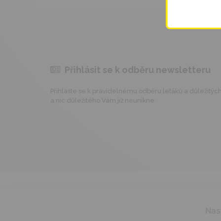
Přihlásit se k odběru newsletteru
Přihlaste se k pravidelnému odběru letáků a důležitých 
a nic důležitého Vám již neunikne.
Nas