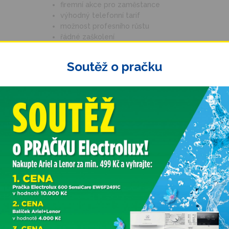
firemní akce pro zaměstance
výhodný telefonní tarif
možnost profesního růstu
řádné zaškolení
příspěvek na dopravu
možnost ubytování
Soutěž o pračku
ástup možný ihned.
otografií zasílejte e-mailem na adresu personalni@adam-velkoobcho
 na telefonu Po–Pá 8–15 hod.
vor je vždy na sídle společnosti.
citních důvodů kontaktujeme pouze vybrané uchazeče.