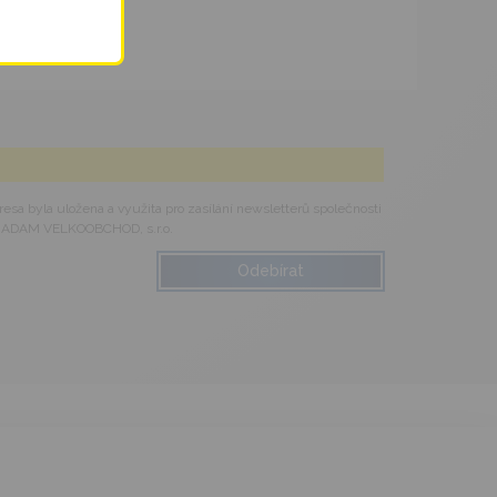
esa byla uložena a využita pro zasílání newsletterů společnosti
ADAM VELKOOBCHOD, s.r.o.