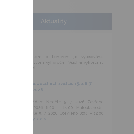
Aktuality
– 05.08.2026
Soutěž s Arielem a Lenorem je vylosována!
Blahopřejeme všem výhercům! Všichni výherci již
byli kontaktováni.
Otevírací doba o státních svátcích 5. a 6. 7.
2026
– 29.06.2026
Velkoobchod Adam Neděle 5. 7. 2026 Zavřeno
Pondělí 6. 7. 2026 8:00 – 15:00 Maloobchodní
prodejny Neděle 5. 7. 2026 Otevřeno 8:00 – 12:00
Šternberk …
celý text »